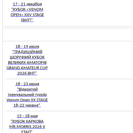
17 - 21 декабря
"КУБОК «VENOM
OPEN» XXV STAGE
(BHT)"
18 - 19 июля
"ТРАДИЦІЙНИЙ
ЩОРІЧНИЙ КУБОК
ВЕЛИКИХ АМАТОРІВ
GRAND AMATEUR CUP
2026 BHT"
18 - 23 июня
"Відкритий
тренувальний турнір
Venom Open XX STAGE
18-22 червня"
15 - 18 мая
"КУБОК ХАРКОВА
MR.MORRIS 2026 ІІ
ЕТАП"